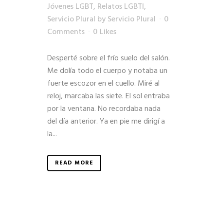
Jóvenes LGBT
,
Relatos LGBTI
,
Servicio Plural
by
Servicio Plural
0
Comments
0
Likes
Desperté sobre el frío suelo del salón.
Me dolía todo el cuerpo y notaba un
fuerte escozor en el cuello. Miré al
reloj, marcaba las siete. El sol entraba
por la ventana. No recordaba nada
del día anterior. Ya en pie me dirigí a
la...
READ MORE