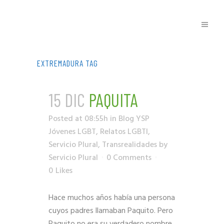
EXTREMADURA TAG
15 DIC
PAQUITA
Posted at 08:55h
in
Blog YSP
Jóvenes LGBT
,
Relatos LGBTI
,
Servicio Plural
,
Transrealidades
by
Servicio Plural
0 Comments
0
Likes
Hace muchos años había una persona
cuyos padres llamaban Paquito. Pero
Paquito no era su verdadero nombre,