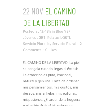
22 NOV
EL CAMINO
DE LA LIBERTAD
Posted at 13:48h
in
Blog YSP
Jóvenes LGBT
,
Relatos LGBTI
,
Servicio Plural
by
Servicio Plural
2
Comments
0
Likes
EL CAMINO DE LA LIBERTAD La piel
se congela cuando llegas al éxtasis.
La atracción es pura, irracional,
natural y genuina. Traté de ordenar
mis pensamientos, mis gustos, mis
deseos, mis anhelos, mis euforias,
mispasiones. ¿El ardor de la hoguera
o el gélido ártico? Mi psique no