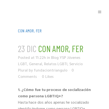
CON AMOR, FER
23 DIC
CON AMOR, FER
Posted at 11:22h
in
Blog YSP Jóvenes
LGBT
,
General
,
Relatos LGBTI
,
Servicio
Plural
by
fundaciontriangulo
0
Comments
0
Likes
1. ¿Cómo fue tu proceso de socialización
como persona LGBTIQ+?
Hasta hace dos años apenas he socializado
identificándome como persona LGBTIQ+,