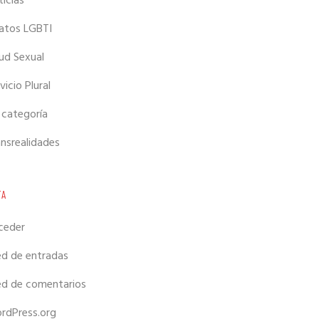
icias
latos LGBTI
ud Sexual
vicio Plural
 categoría
ansrealidades
TA
ceder
ed de entradas
ed de comentarios
rdPress.org