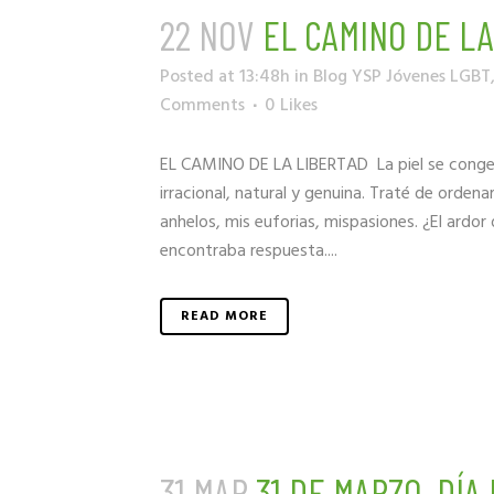
22 NOV
EL CAMINO DE LA
Posted at 13:48h
in
Blog YSP Jóvenes LGBT
Comments
0
Likes
EL CAMINO DE LA LIBERTAD La piel se congela 
irracional, natural y genuina. Traté de orden
anhelos, mis euforias, mispasiones. ¿El ardor 
encontraba respuesta....
READ MORE
31 MAR
31 DE MARZO. DÍA