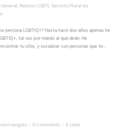
,
General
,
Relatos LGBTI
,
Servicio Plural
by
es
omo persona LGBTIQ+? Hasta hace dos años apenas he
BTIQ+, tal vez por miedo al qué dirán. He
ontrar tu sitio, y socializar con personas que te...
iontriangulo
0 Comments
0
Likes