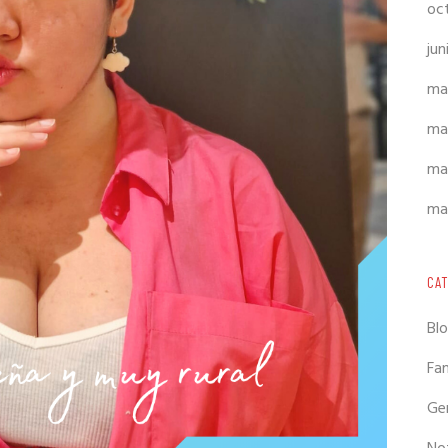
oc
jun
ma
ma
ma
ma
CA
Bl
Fam
Ge