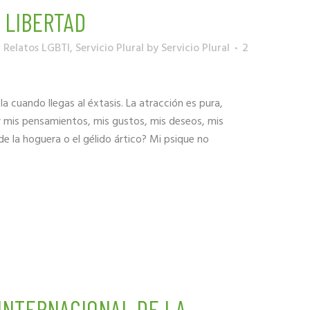
 LIBERTAD
,
Relatos LGBTI
,
Servicio Plural
by
Servicio Plural
2
cuando llegas al éxtasis. La atracción es pura,
ar mis pensamientos, mis gustos, mis deseos, mis
de la hoguera o el gélido ártico? Mi psique no
 INTERNACIONAL DE LA