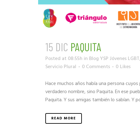
15 DIC
PAQUITA
Posted at 08:55h
in
Blog YSP Jóvenes LGBT
Servicio Plural
0 Comments
0
Likes
Hace muchos años había una persona cuyos p
verdadero nombre, sino Paquita. En ese puebl
Paquita. Y sus amigas también lo sabían. Y p
READ MORE