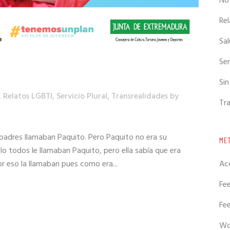
Not
Re
Sal
Ser
Sin
,
Relatos LGBTI
,
Servicio Plural
,
Transrealidades
by
Tr
adres llamaban Paquito. Pero Paquito no era su
ME
o todos le llamaban Paquito, pero ella sabía que era
or eso la llamaban pues como era...
Ac
Fe
Fe
Wo